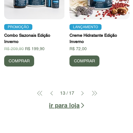
PROMOÇÃO
LANÇAMENTO
Combo Sazonais Edição
Creme Hidratante Edição
Inverno
Inverno
Preço normal
Preço promocional
Preço
R$ 209,90
R$ 199,90
R$ 72,00
COMPRAR
COMPRAR
13
/
17
ir para loja