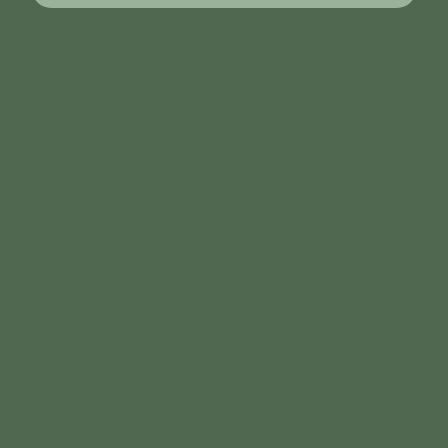
VEGALÓTUS
quem somos
manifesto
blog
loja
INSTITUCIONAL
seja uma revendedora
onde nos encontrar
políticas da loja