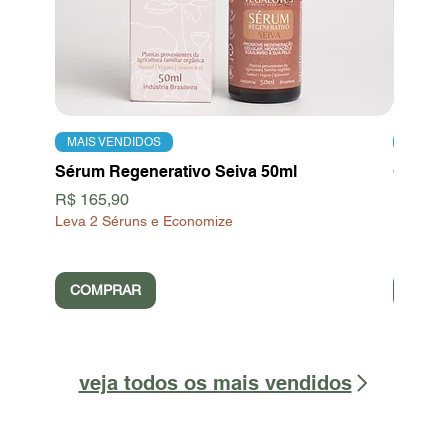
MAIS VENDIDOS
MAIS 
Sérum Regenerativo Seiva 50ml
Creme H
Preço
Preço
R$ 165,90
R$ 89,
Leva 2 Séruns e Economize
COMPRAR
COM
veja todos os mais vendidos