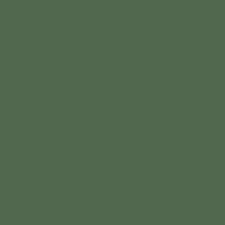
fale conosco
CONTATO
Florianópolis | SC | Brasil
(51) 99920.9349
vegalotuscontato@gmail.c
om