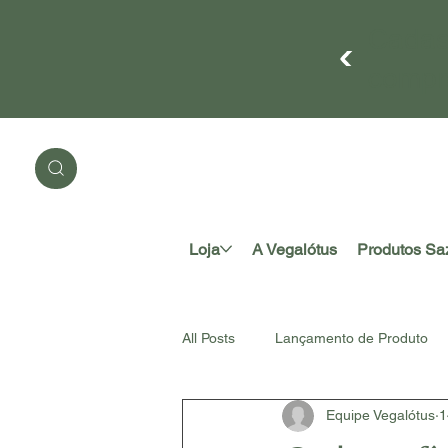
Cadas
compr
Loja
A Vegalótus
Produtos Sa
All Posts
Lançamento de Produto
Equipe Vegalótus
1
#somosnatureza
Acessório A