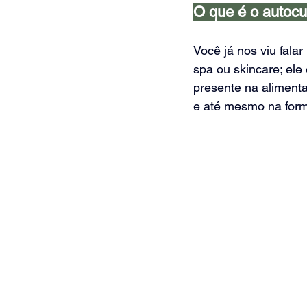
O que é o autoc
Você já nos viu fala
spa ou skincare; ele
presente na alimenta
e até mesmo na form