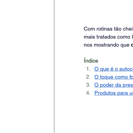
Com rotinas tão chei
mais tratados como l
nos mostrando que 
Índice
O que é o auto
O toque como f
O poder da pre
Produtos para u