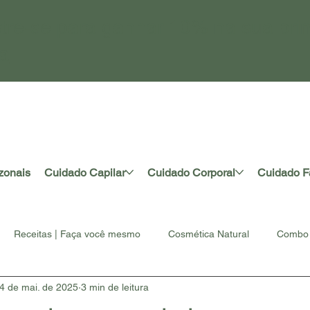
tre-se para ganhar 10% na sua pri
a
zonais
Cuidado Capilar
Cuidado Corporal
Cuidado F
Receitas | Faça você mesmo
Cosmética Natural
Combo 
4 de mai. de 2025
3 min de leitura
rtesanal