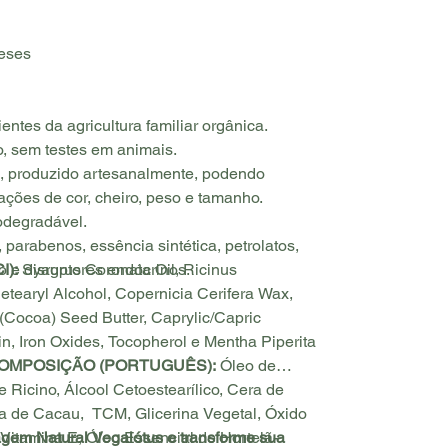
eses
entes da agricultura familiar orgânica.
, sem testes em animais.
l, produzido artesanalmente, podendo
ações de cor, cheiro, peso e tamanho.
degradável.
o, parabenos, essência sintética, petrolatos,
I):
co e disruptores endócrinos.
Syagrus Coronata Oil, Ricinus
earyl Alcohol, Copernicia Cerifera Wax,
Cocoa) Seed Butter, Caprylic/Capric
rin, Iron Oxides, Tocopherol e Mentha Piperita
OMPOSIÇÃO (PORTUGUÊS):
Óleo de
e Ricino, Álcool Cetoestearílico, Cera de
a de Cacau, TCM, Glicerina Vegetal, Óxido
 Vitamina E, Óleo Essencial de Hortelã-
gem Natural Vegalótus e transforme sua