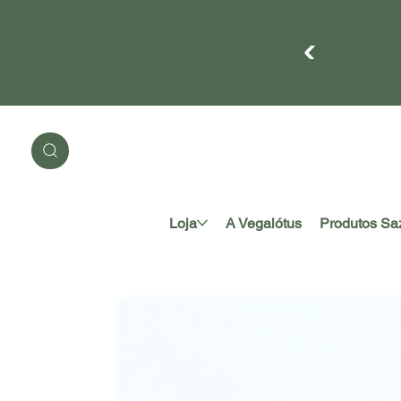
Cadas
compr
Loja
A Vegalótus
Produtos Sa