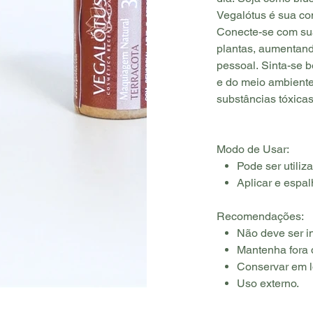
Vegalótus é sua co
Conecte-se com sua
plantas, aumentand
pessoal. Sinta-se
e do meio ambient
substâncias tóxicas
Modo de Usar:
Pode ser utili
Aplicar e espa
Recomendações:
Não deve ser i
Mantenha fora 
Conservar em l
Uso externo.