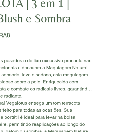
TA | 3 em 1 |
Blush e Sombra
RA8
is pesados e do lixo excessivo presente nas
cionais e descubra a Maquiagem Natural
 sensorial leve e sedoso, esta maquiagem
 oleoso sobre a pele. Enriquecida com
rata e combate os radicais livres, garantindo
e radiante.
l Vegalótus entrega um tom terracota
perfeito para todas as ocasiões. Sua
 portátil é ideal para levar na bolsa,
ire, permitindo reaplicações ao longo do
sh, batom ou sombra, a Maquiagem Natural