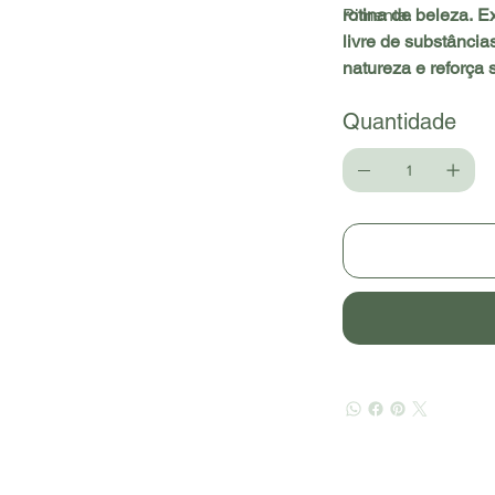
Pimenta.
rotina de beleza. 
livre de substância
natureza e reforça 
Quantidade