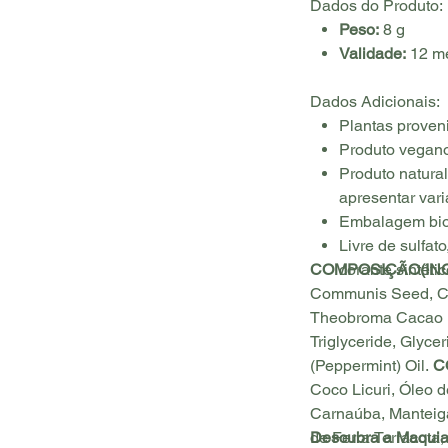
Dados do Produto:
Peso:
8 g
Validade:
12 m
Dados Adicionais:
Plantas proveni
Produto vegano
Produto natura
apresentar vari
Embalagem bio
Livre de sulfat
COMPOSIÇÃO(INC
corante sintéti
Communis Seed, Cet
Theobroma Cacao (
Triglyceride, Glyce
(Peppermint) Oil.
C
Coco Licuri, Óleo d
Carnaúba, Manteig
de Ferra Terracota,
Descubra a Maquia