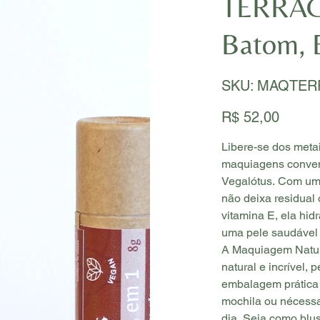
TERRACO
Batom, 
SKU
SKU:
MAQTER
MAQTERRA8
Preço
R$ 52,00
Libere-se dos meta
maquiagens conven
Vegalótus. Com um
não deixa residual
vitamina E, ela hid
uma pele saudável 
A Maquiagem Natura
natural e incrível, 
embalagem prática e
mochila ou nécessa
dia. Seja como blu