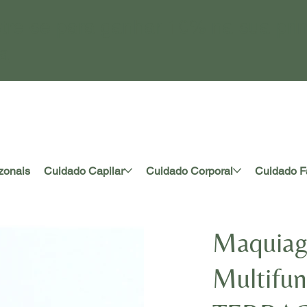
tre-se para ganhar 10% na sua pri
a
zonais
Cuidado Capilar
Cuidado Corporal
Cuidado F
Maquiag
Multifun