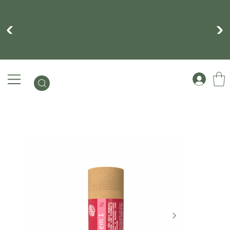
Cadastre-se para ganhar 10% na sua
primeira compra