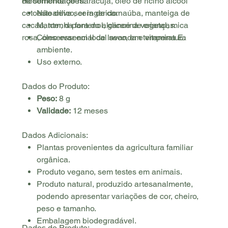
de semente de maracujá, óleo de rícino alcool
Recomendações:
cetoestearilico, cera de carnaúba, manteiga de
Não deve ser ingerido.
cacau, tcm, d-pantenol, glicerina vegetal, mica
Mantenha fora do alcance de crianças.
rosa, óleo essencial de lavanda e vitamina E.
Conservar em local seco, em temperatura
ambiente.
Uso externo.
Dados do Produto:
Peso:
8 g
Validade:
12 meses
Dados Adicionais:
Plantas provenientes da agricultura familiar
orgânica.
Produto vegano, sem testes em animais.
Produto natural, produzido artesanalmente,
podendo apresentar variações de cor, cheiro,
peso e tamanho.
Embalagem biodegradável.
Dados do Produto: