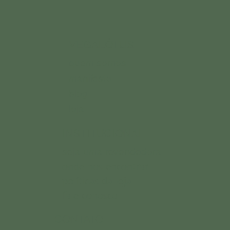
VEGALÓTUS
quem somos
manifesto
blog
loja
INSTITUCIONAL
seja uma revendedora
onde nos encontrar
políticas da loja
fale conosco
CONTATO