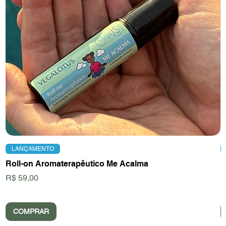
LANÇAMENTO
Roll-on Aromaterapêutico Me Acalma
D
Preço
P
R$ 59,00
R
COMPRAR