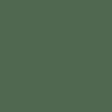
Florianópolis | SC | Brasil
(51) 99920.9349
vegalotuscontato@gmail.c
om
©Vegalótus Cosmética Regenerativa
CNPJ 37.444.526/0001-70