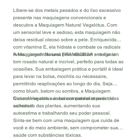
Libere-se dos metais pesados e do lixo excessivo
presente nas maquiagens convencionais e
descubra a Maquiagem Natural Vegalótus. Com
um sensorial leve e sedoso, esta maquiagem não
deixa residual oleoso sobre a pele. Enriquecida
com vitamina E, ela hidrata e combate os radicais
livres, garantindo uma pele saudável e radiante.
A Maquiagem Natural FRAMBOESA entrega um
tom rosado natural e incrível, perfeito para todas as
ocasiões. Sua embalagem prática e portátil é ideal
para levar na bolsa, mochila ou nécessaire,
permitindo reaplicações ao longo do dia. Seja
como blush, batom ou sombra, a Maquiagem
Natural Vegalótus é sua companheira para todas
Conecte-se com sua beleza natural através da
as horas!
sabedoria das plantas, aumentando sua
autoestima e trabalhando seu poder pessoal.
Sinta-se bem com uma maquiagem que cuida de
você e do meio ambiente, sem comprometer sua
saúde com substâncias tóxicas.