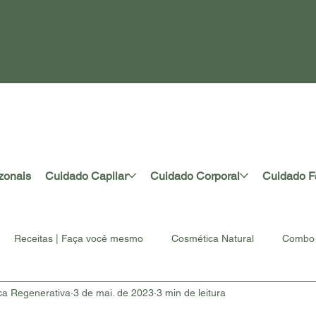
tre-se para ganhar 10% na sua pri
a
zonais
Cuidado Capilar
Cuidado Corporal
Cuidado F
Receitas | Faça você mesmo
Cosmética Natural
Combo 
ca Regenerativa
3 de mai. de 2023
3 min de leitura
rtesanal