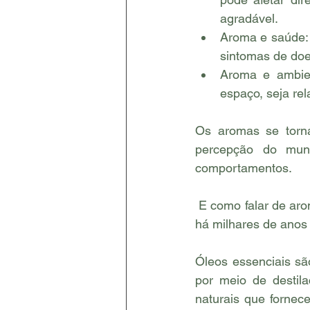
agradável.
Aroma e saúde: 
sintomas de doe
Aroma e ambien
espaço, seja rel
Os aromas se torna
percepção do mund
comportamentos.
 E como falar de aromas e não falar dos maravilhosos óleos essenciais que tem sido usados 
há milhares de anos 
Óleos essenciais sã
por meio de destil
naturais que fornec