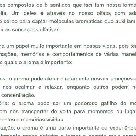
s compostos de 5 sentidos que facilitam nossa forma
ta. Um deles é através no nosso olfato, com ada
so corpo para captar moléculas aromáticas que auxiliam
m as sensações olfativas. 
 um papel muito importante em nossas vidas, pois te
moções, memórias e comportamentos de várias maneir
s quais o aroma é importante:
s: o aroma pode afetar diretamente nossas emoções e
nos acalmar e relaxar, enquanto outros podem no
 concentração.
ia: o aroma pode ser um poderoso gatilho de mem
dem nos transportar de volta para momentos ou lugare
entos e memórias vívidas.
tação: o aroma é uma parte importante da experiência
retamente nosso paladar e tornar a comida mais agra