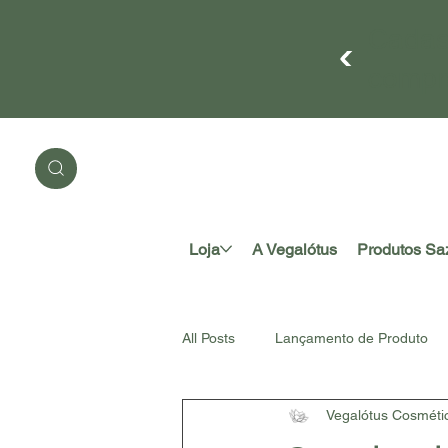
Cadas
compr
Loja
A Vegalótus
Produtos Sa
All Posts
Lançamento de Produto
Vegalótus Cosméti
#somosnatureza
Acessório A