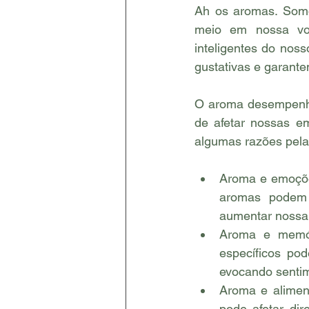
Ah os aromas. Somo
meio em nossa vol
inteligentes do nos
gustativas e garante
O aroma desempenha
de afetar nossas e
algumas razões pela
Aroma e emoçõe
aromas podem 
aumentar nossa
Aroma e memór
específicos po
evocando sentim
Aroma e alimen
pode afetar di