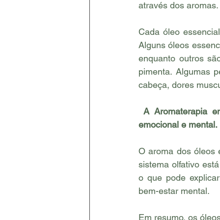
através dos aromas.
Cada óleo essencial 
Alguns óleos essenc
enquanto outros sã
pimenta. Algumas pe
cabeça, dores muscul
 A Aromaterapia envolve o uso de óleos essenciais para melhorar o bem-estar físico, 
emocional e mental.
O aroma dos óleos es
sistema olfativo es
o que pode explica
bem-estar mental.
Em resumo, os óleos