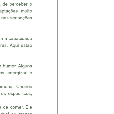
 de perceber o 
ptações muito 
 nas sensações 
m a capacidade 
as. Aqui estão 
 humor. Alguns 
s energizar e 
ória. Cheiros 
s específicos, 
 de comer. Ele 
dável ou menos 