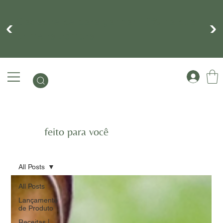
Cadastre-se para ganhar 10% na sua
primeira compra
feito para você
All Posts
All Posts
Lançamento
de Produto
Receitas |