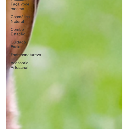
Faça você
mesmo
Cosmética
Natural
Combo
Estação
Cuidado
Facial
#somosnatureza
Acessório
Artesanal