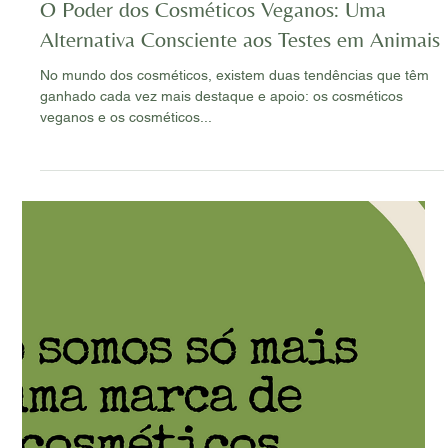
Equipe Vegalótus
4 de out. de 2023
2 min de leitura