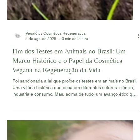
Vegalótus Cosmética Regenerativa
4 de ago. de 2025
3 min de leitura
Fim dos Testes em Animais no Brasil: Um
Marco Histórico e o Papel da Cosmética
Vegana na Regeneração da Vida
Foi sancionada a lei que proíbe os testes em animais no Brasil.
Uma vitória histórica que ecoa em diferentes setores: ciência,
indústria e consumo. Mas, acima de tudo, um avanço ético que
marca uma mudança de consciência coletiva. Para nós, da
Vegalótus, é um momento especial. Não apenas porque
acompanhamos essa pauta há anos, mas porque ela
reconhece algo que sempre esteve no coração do nosso