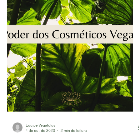
Equipe Vegalótus
7 de mar. de 2024
5 min de leitura
Óleo vegetal de castanha: o que é e como
utilizar?
Você já ouviu falar sobre o poder do óleo vegetal de castanha?
Na Vegalótus, estamos empenhados em trazer até você não
apenas um produto...