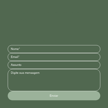
Vegalótus Cosmética Regenerativa
29 de mai. de 2023
2 min de leitura
Seja bem vinda à Vegalótus!!
Seja muito bem-vinda à família Vegalótus! Com imensa
felicidade, abrimos os braços para acolher você, nossa nova
seguidora, em uma...