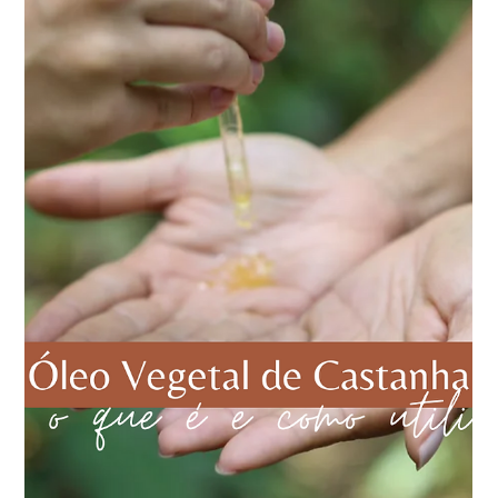
Vegalótus Cosmética Regenerativa
2 de abr. de 2024
5 min de leitura
Desodorantes Vegalótus: Proteção Eficiente
com Ingredientes Naturais
Desodorantes Vegalótus: Natureza protegendo sua pele.