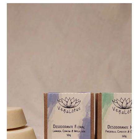
Equipe Vegalótus
5 de abr. de 2024
8 min de leitura
Outono chega e com ele um novo Combo
Sazonal
E você, se preocupa com seu autocuidado? Lembre-se... Sua
mente é um recipiente mágico. Sua alma é uma substância
mágica. Sua vida é um...