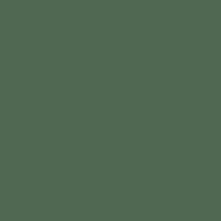
fale conosco
CONTATO
Florianópolis | SC | Brasil
(51) 99920.9349
vegalotuscontato@gmail.c
om