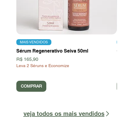
MAIS VENDIDOS
MAIS 
Sérum Regenerativo Seiva 50ml
Creme H
Preço
Preço
R$ 165,90
R$ 89,
Leva 2 Séruns e Economize
COMPRAR
COM
veja todos os mais vendidos