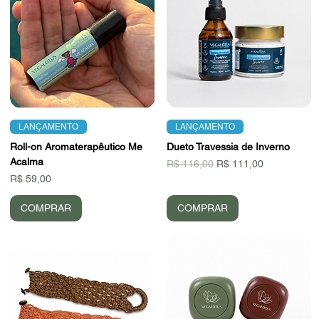
LANÇAMENTO
LANÇAMENTO
Roll-on Aromaterapêutico Me
Dueto Travessia de Inverno
Acalma
Preço normal
Preço promocional
R$ 116,00
R$ 111,00
Preço
R$ 59,00
COMPRAR
COMPRAR