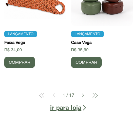
LANÇAMENTO
LANÇAMENTO
Faixa Vega
Case Vega
Preço
Preço
R$ 34,00
R$ 35,90
COMPRAR
COMPRAR
1
/
17
ir para loja