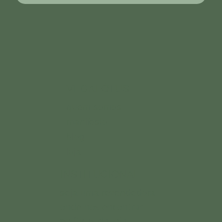
VEGALÓTUS
quem somos
manifesto
blog
loja
INSTITUCIONAL
seja uma revendedora
onde nos encontrar
políticas da loja