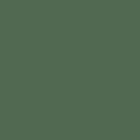
seja uma revendedora
onde nos encontrar
políticas da loja
fale conosco
CONTATO
Florianópolis | SC | Brasil
(51) 99920.9349
vegalotuscontato@gmail.c
om