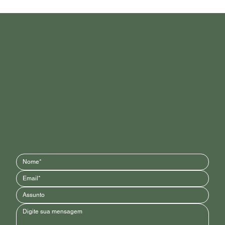
3 trocas simples para reduzir o plástico na sua
casa - #JulhoSemPlásticoVegalótus
Nos acompanhe nas redes
sociais
ENTRE EM CONTATO