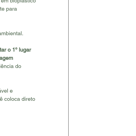
 em bioplástico 
te para 
ambiental.
r o 1º lugar 
lagem 
ência do 
vel e 
 coloca direto 