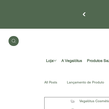
Cadas
compr
Loja
A Vegalótus
Produtos Sa
All Posts
Lançamento de Produto
Vegalótus Cosméti
#somosnatureza
Acessório A