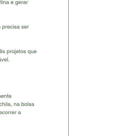
ina e gerar 
precisa ser 
ês projetos que 
vel.
mente 
ila, na bolsa 
correr a 