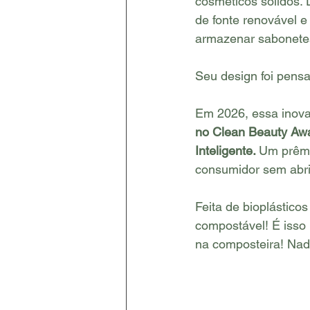
cosméticos sólidos. 
de fonte renovável e
armazenar sabonetes
Seu design foi pensa
Em 2026, essa inov
no Clean Beauty Awa
Inteligente. 
Um prêmi
consumidor sem abri
Feita de bioplástico
compostável! É isso 
na composteira! Nada