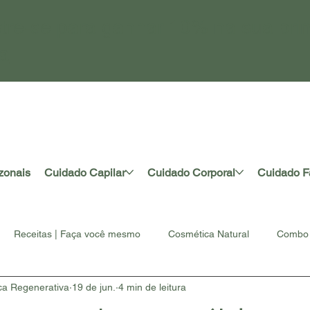
tre-se para ganhar 10% na sua pri
a
zonais
Cuidado Capilar
Cuidado Corporal
Cuidado F
Receitas | Faça você mesmo
Cosmética Natural
Combo 
ca Regenerativa
19 de jun.
4 min de leitura
rtesanal