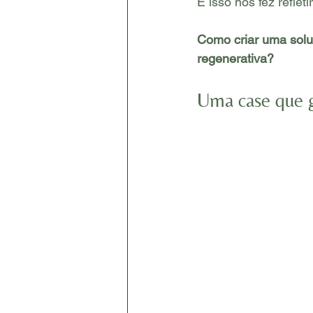
E isso nos fez refletir
Como criar uma soluç
regenerativa?
Uma case que 