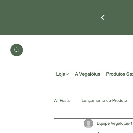
Cadas
compr
Loja
A Vegalótus
Produtos Sa
All Posts
Lançamento de Produto
Equipe Vegalótus
1
#somosnatureza
Acessório A