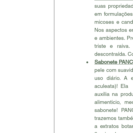
suas propriedade
em formulações 
micoses e candi
Nos aspectos em
e ambientes. Pr
triste e raiva
descontraída. C
Sabonete PAN
pele com suavid
uso diário. A 
aculeata)! Ela
auxilia na pro
alimenticio, m
sabonete! PA
trazemos também
a extratos bot