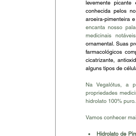
levemente picante
conhecida pelos nom
aroeira-pimenteira e
encanta nosso pala
medicinais notáveis
ornamental. Suas pr
farmacológicos comp
cicatrizante, antiox
alguns tipos de célu
Na Vegalótus, a p
propriedades medic
hidrolato 100% puro.
Vamos conhecer mais
Hidrolato de Pi