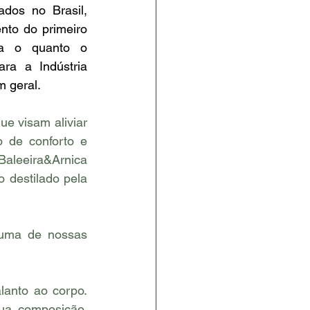
dos no Brasil, 
to do primeiro 
va o quanto o 
ra a Indústria 
 geral.
e visam aliviar 
 de conforto e 
aleeira&Arnica 
destilado pela 
uma de nossas 
anto ao corpo. 
ua composição, 