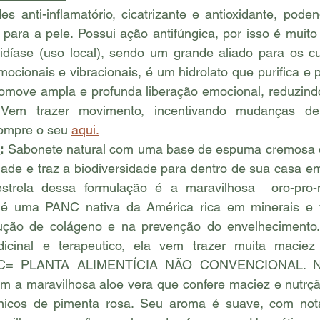
s anti-inflamatório, cicatrizante e antioxidante, podend
para a pele. Possui ação antifúngica, por isso é muito 
díase (uso local), sendo um grande aliado para os cui
ocionais e vibracionais, é um hidrolato que purifica e 
omove ampla e profunda liberação emocional, reduzindo
. Vem trazer movimento, incentivando mudanças de
ompre o seu 
aqui.
C
:
 Sabonete natural com uma base de espuma cremosa q
ade e traz a biodiversidade para dentro de sua casa e
estrela dessa formulação é a maravilhosa  oro-pro-n
  é uma PANC nativa da América rica em minerais e 
dução de colágeno e na prevenção do envelhecimento.
edicinal e terapeutico, ela vem trazer muita macie
NC= PLANTA ALIMENTÍCIA NÃO CONVENCIONAL. Ne
 a maravilhosa aloe vera que confere maciez e nutrção
anicos de pimenta rosa. Seu aroma é suave, com nota