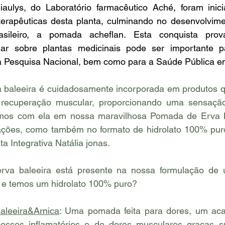
iaulys, do Laboratório farmacêutico Aché, foram inicia
erapêuticas desta planta, culminando no desenvolvimen
rasileiro, a pomada acheflan. Esta conquista pro
ar sobre plantas medicinais pode ser importante pa
a Pesquisa Nacional, bem como para a Saúde Pública em
a baleeira é cuidadosamente incorporada em produtos qu
a recuperação muscular, proporcionando uma sensação
amos com ela em nossa maravilhosa Pomada de Erva B
ações, como também no formato de hidrolato 100% puro 
 Integrativa Natália jonas.
rva baleeira está presente na nossa formulação de 
 e temos um hidrolato 100% puro?
leeira&Arnica
: Uma pomada feita para dores, um acal
cessos inflamatórios e de dores musculares graças s