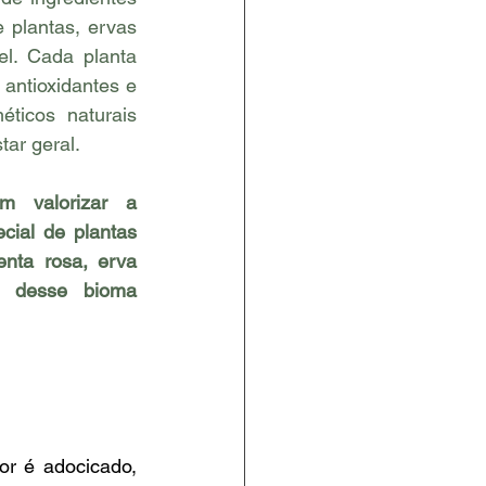
 plantas, ervas 
l. Cada planta 
antioxidantes e 
ticos naturais 
ar geral.
 valorizar a 
ial de plantas 
nta rosa, erva 
s desse bioma 
r é adocicado, 