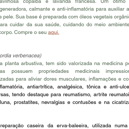
ravilhosa copaíba e lavanda francesa. Um ótimo
eneradora, calmante e anti-inflamatória para auxiliar a
de pele. Sua base é preparada com óleos vegetais orgâni
para cuidar da sua saúde, cuidando do meio ambiente.
 corpo. Compre o seu 
aqui.
ordia verbenacea)
a planta arbustiva, tem sido valorizada na medicina po
as possuem propriedades medicinais impression
lizadas para aliviar dores musculares, inflamações e co
nflamatória, antiartrítica, analgésica, tônica e anti-ulc
rsas, tendo destaque para reumatismo, artrite reumatoi
una, prostatites, nevralgias e contusões e na cicatriz
eparação caseira da erva-baleeira, utilizada numa 