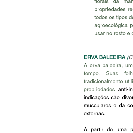
florais da ma
propriedades reg
todos os tipos 
agroecológica 
usar no rosto e
ERVA BALEEIRA 
(
C
A erva baleeira, um
tempo. Suas folh
tradicionalmente uti
propriedades 
anti-i
indicações são dive
musculares e da col
externas. 
A partir de uma pr