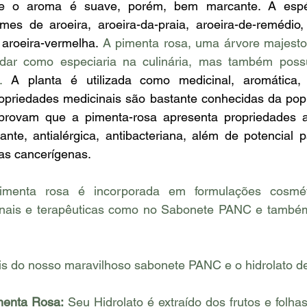
 e o aroma é suave, porém, bem marcante. A esp
es de aroeira, aroeira-da-praia, aroeira-de-remédio, 
 aroeira-vermelha. 
A pimenta rosa, uma árvore majesto
dar como especiaria na culinária, mas também possu
. 
A planta é utilizada como medicinal, aromática, 
opriedades medicinais são bastante conhecidas da popu
rovam que a pimenta-rosa apresenta propriedades anti
idante, antialérgica, antibacteriana, além de potencial p
las cancerígenas. 
imenta rosa é incorporada em formulações cosmét
inais e terapêuticas como no Sabonete PANC e também
 do nosso maravilhoso sabonete PANC e o hidrolato d
menta Rosa:
 Seu Hidrolato é extraído dos frutos e folhas