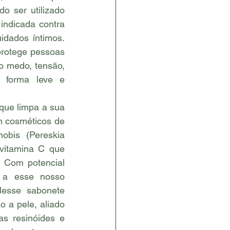
o ser utilizado 
indicada contra 
dados íntimos. 
protege pessoas 
 medo, tensão, 
 forma leve e 
ue limpa a sua 
m cosméticos de 
obis (Pereskia 
vitamina C que 
 Com potencial 
z a esse nosso 
sse sabonete 
 a pele, aliado 
s resinóides e 