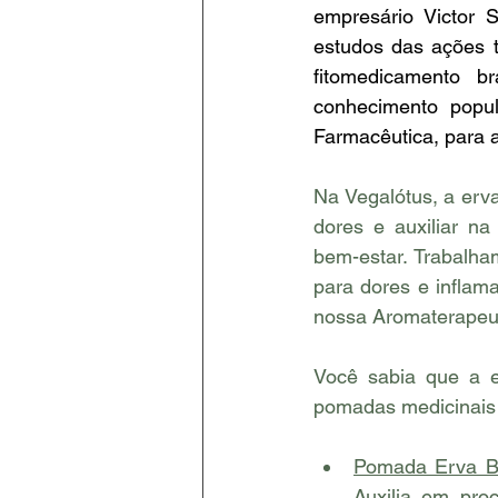
empresário Victor S
estudos das ações t
fitomedicamento b
conhecimento popul
Farmacêutica, para 
Na Vegalótus, a erv
dores e auxiliar n
bem-estar. Trabalh
para dores e inflam
nossa Aromaterapeuta
Você sabia que a e
pomadas medicinais
Pomada Erva Ba
Auxilia em pro