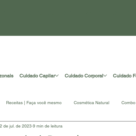
tre-se para ganhar 10% na sua pri
a
zonais
Cuidado Capilar
Cuidado Corporal
Cuidado F
Receitas | Faça você mesmo
Cosmética Natural
Combo 
2 de jul. de 2023
9 min de leitura
rtesanal