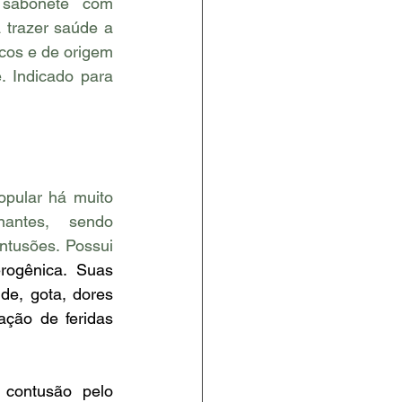
 sabonete com 
 trazer saúde a 
cos e de origem 
 Indicado para 
pular há muito 
antes, sendo 
ntusões. Possui 
erogênica. Suas 
de, gota, dores 
ação de feridas 
contusão pelo 