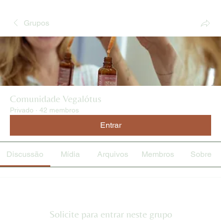
Grupos
Comunidade Vegalótus
Privado
·
42 membros
Entrar
Discussão
Mídia
Arquivos
Membros
Sobre
Solicite para entrar neste grupo