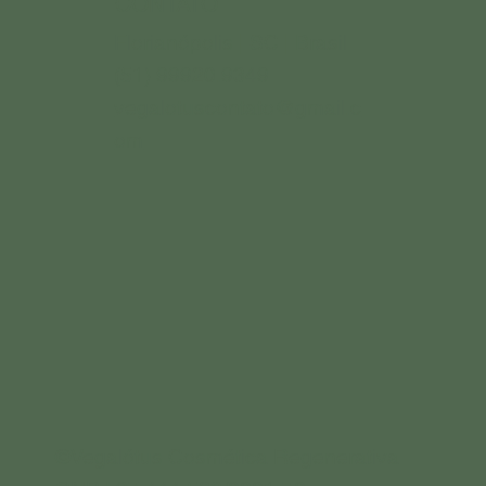
CONTATO
Florianópolis | SC | Brasil
(51) 99920.9349
vegalotuscontato@gmail.c
om
©Vegalótus Cosmética Regenerativa