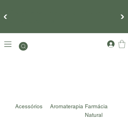
Cadastre-se para ganhar 10% na sua
primeira compra
Acessórios
Aromaterapia
Farmácia
Kit
Natural