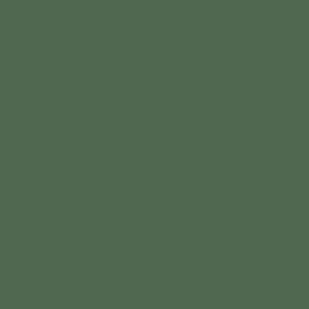
VEGALÓTUS
quem somos
manifesto
blog
loja
INSTITUCIONAL
seja uma revendedora
onde nos encontrar
políticas da loja
fale conosco