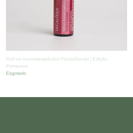
Roll-on Aromaterapêutico Flor(e)Sendo | Edição
Primavera
Esgotado