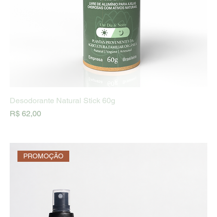
Desodorante Natural Stick 60g
Preço
R$ 62,00
PROMOÇÃO