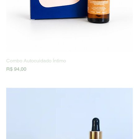
Combo Autocuidado Íntimo
Preço
R$ 94,00