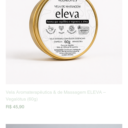
Vela Aromaterapêutica & de Massagem ELEVA –
Vegalótus (60g)
Preço
R$ 45,90