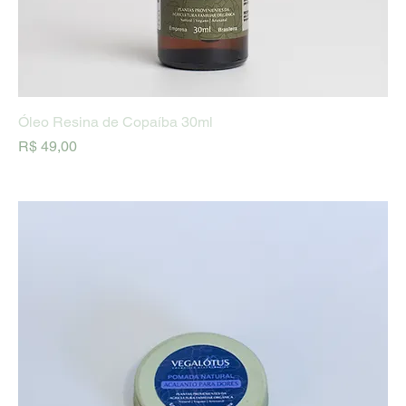
Óleo Resina de Copaíba 30ml
Preço
R$ 49,00