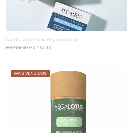
Combo Sabonetes Regenerativos
Preço normal
Preço promocional
R$ 126,00
R$ 113,40
MAIS VENDIDOS