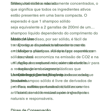
brilho, vitalidade e maciez.
Shampoos sólidos são altamente concentrados, o
que significa que todos os ingredientes ativos
estão presentes em uma barra compacta. O
esperado é que 1 shampoo sólido
seja equivalente a 2 garrafas de 200ml de um
shampoo líquido dependendo do comprimento do
cabelo. Além disso, por ser sólido, é fácil de
Modo de Uso
transportar e dispensa totalmente o uso de
Enxágue os cabelos abundantemente.
embalagens plásticas. Ao optar por cosméticos
Molhe o shampoo sólido e faça espuma com
sólidos, você economiza na emissão de CO2 e na
as mãos.
utilização de combustíveis, além de contribuir para
Aplique a espuma no couro cabeludo e
a redução de embalagens plásticas que
massageie suavemente.
transportam água ao longo de toda a cadeia
Livre de Ingredientes Nocivos
Deixe agir por alguns segundos e enxágue
produtiva.
Nosso shampoo sólido é livre de derivados de
bem.
petróleo, sulfato, perfume sintético e corantes
Para melhores resultados, utilize um
artificiais, sendo formulado com ingredientes
condicionador natural após o shampoo.
naturais e responsáveis.
Dicas de Conservação