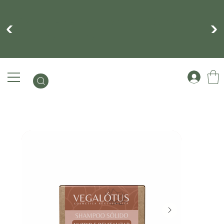
Cadastre-se para ganhar 10% na sua
primeira compra