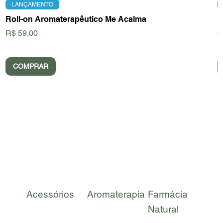
LANÇAMENTO
Roll-on Aromaterapêutico Me Acalma
D
Preço
P
R$ 59,00
R
COMPRAR
Acessórios
Aromaterapia
Farmácia
Kit
Natural