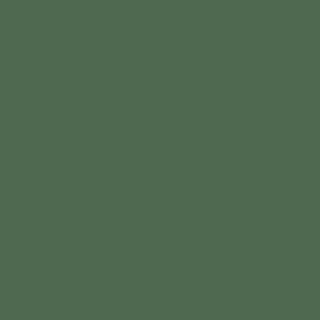
seja uma revendedora
onde nos encontrar
políticas da loja
fale conosco
CONTATO
Florianópolis | SC | Brasil
(51) 99920.9349
vegalotuscontato@gmail.c
om