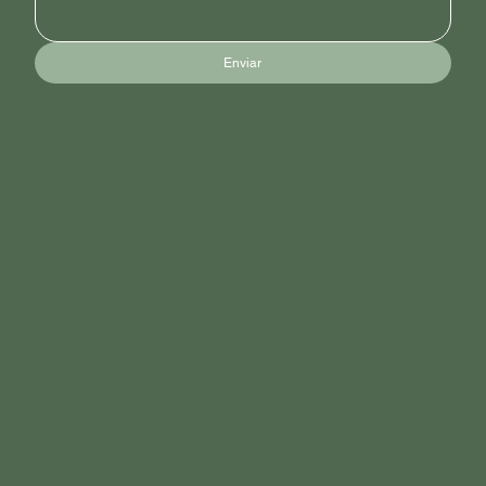
Enviar
VEGALÓTUS
quem somos
manifesto
blog
loja
INSTITUCIONAL