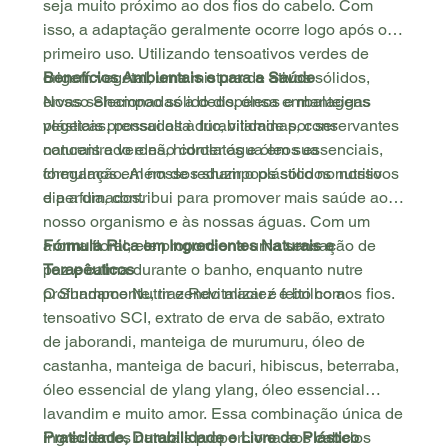
seja muito próximo ao dos fios do cabelo. Com
isso, a adaptação geralmente ocorre logo após o
primeiro uso. Utilizando tensoativos verdes de
origem vegetal, uma mistura de ativos sólidos,
Benefícios Ambientais e para a Saúde
ervas selecionadas a dedo, óleos e manteigas
Nosso Shampoo sólido dispensa embalagens
vegetais prensados à frio, vitaminas, conservantes
plásticas, possui alta durabilidade por ser
naturais e verdes, hidrolatos e óleos essenciais,
concentrado e não conter água em sua
chegamos em nossos shampoos sólidos nutritivos
formulação. Além de reduzir o plástico no nosso
e perfumados.
dia a dia, contribui para promover mais saúde ao
nosso organismo e às nossas águas. Com um
aroma floral, ele proporciona uma sensação de
Fórmula Rica em Ingredientes Naturais e
paz e calma durante o banho, enquanto nutre
Terapêuticos
profundamente, trazendo maciez e brilho aos fios.
O Shampoo Nutrir e Revitalizar é feito com
tensoativo SCI, extrato de erva de sabão, extrato
de jaborandi, manteiga de murumuru, óleo de
castanha, manteiga de bacuri, hibiscus, beterraba,
óleo essencial de ylang ylang, óleo essencial
lavandim e muito amor. Essa combinação única de
ingredientes naturais proporciona aos cabelos
Praticidade, Durabilidade e Livre de Plástico