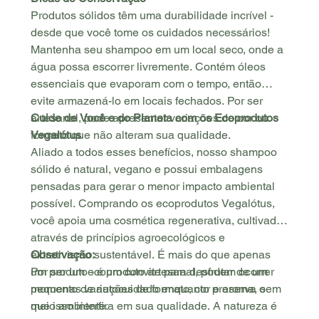
Produtos sólidos têm uma durabilidade incrível -
desde que você tome os cuidados necessários!
Mantenha seu shampoo em um local seco, onde a
água possa escorrer livremente. Contém óleos
essenciais que evaporam com o tempo, então
evite armazená-lo em locais fechados. Por ser
artesanal, pode apresentar variações de cor ou
Cuide de Você e do Planeta com os Ecoprodutos
formato que não alteram sua qualidade.
Vegalótus
Aliado a todos esses benefícios, nosso shampoo
sólido é natural, vegano e possui embalagens
pensadas para gerar o menor impacto ambiental
possível. Comprando os ecoprodutos Vegalótus,
você apoia uma cosmética regenerativa, cultivada
através de princípios agroecológicos e
extrativismo sustentável. É mais do que apenas
Observação:
um produto - é um convite para desfrutar de um
Por ser um ecoproduto artesanal, podem ocorrer
momento de autocuidado enquanto preserva o
pequenas variações de formato, cor e aroma, sem
meio ambiente.
que isso interfira em sua qualidade. A natureza é