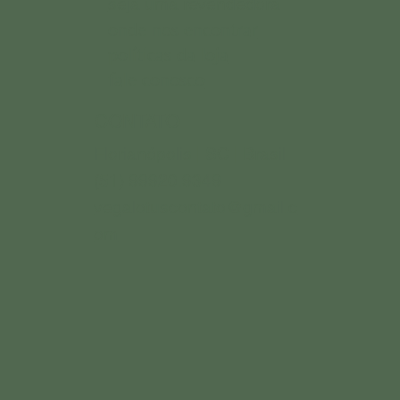
seja uma revendedora
onde nos encontrar
políticas da loja
fale conosco
CONTATO
Florianópolis | SC | Brasil
(51) 99920.9349
vegalotuscontato@gmail.c
om