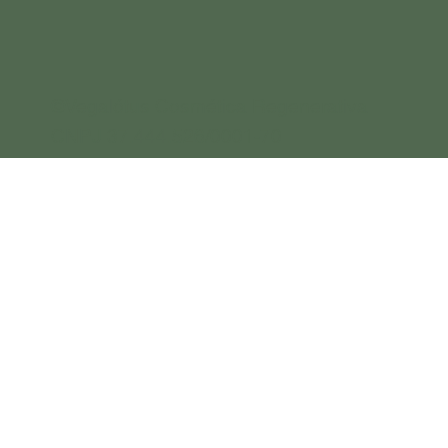
©Vegalótus Cosmética Regenerativa
CNPJ 37.444.526/0001-70