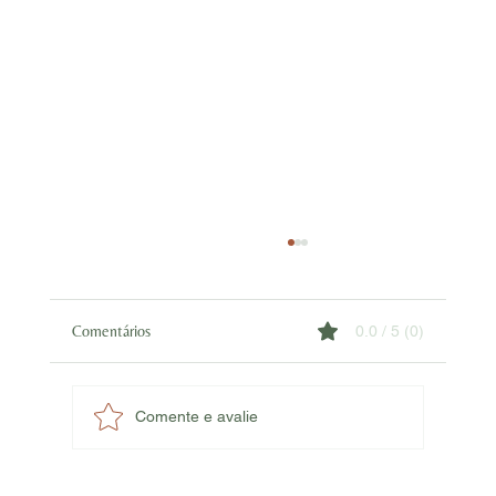
Comentários
0.0 / 5 (0)
Comente e avalie
Quando o cuidado não precisa virar lixo!