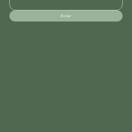
Enviar
VEGALÓTUS
quem somos
manifesto
blog
loja
INSTITUCIONAL