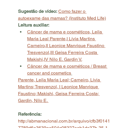
Sugestão de vídeo:
Como fazer o 
autoexame das mamas? (Instituto Med Life)
Leitura auxiliar:
Câncer de mama e cosméticos, Leila 
Maria Leal Parente,I Lívia Martins 
Carneiro,II Leonice Manrique Faustino 
Tresvenzol,III Geisa Ferreira Costa 
Makishi,IV Nilo E. Gardin V.
Câncer de mama e cosméticos / Breast 
cancer and cosmetics
Parente, Leila Maria Leal; Carneiro, Lívia 
Martins; Tresvenzol, I Leonice Manrique 
Faustino; Makishi, Geisa Ferreira Costa; 
Gardin, Nilo E. 
Referência: 
http://abmanacional.com.br/arquivo/cfb3f0141
7789d6e3639ea504c08327eab1dc37b-35-1-