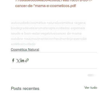
cancer-de-"mama-e-cosmeticos.pdf
autocuidado
cosmética natural
cosmética vegana
biodegradáveis
aromaterapia
cuidados especiais
saude e bem-estar
vegalotus
cancer de mama
outubro rosa
movimento
conhecimento
prevenção
estética
cuidado
Cosmética Natural
Ver tudo
Posts recentes