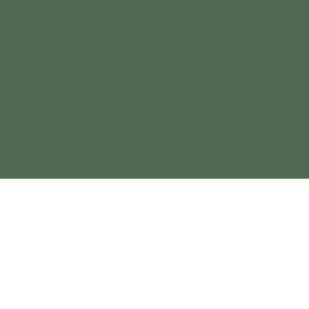
©Vegalótus Cosmética Regenerativa
CNPJ 37.444.526/0001-70