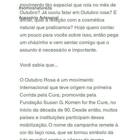
movimento tão especial que rola no mês de 
#somosnatureza
Outubro? Já ouviu falar em Outubro rosa? E 
Acessório Artesanal
afinal, qual a relação com a cosmética 
natural que praticamos? Hoje quero contar 
um pouco para vocês sobre isso, então pega 
um cházinho e vem sentar comigo que o 
assunto é necessário e importante.
Você sabia que...
O Outubro Rosa é um movimento 
internacional que teve origem na primeira 
Corrida pela Cura, promovida pela 
Fundação Susan G. Komen for the Cure, no 
início da década de 90. Desde então, muitos 
países e instituições participam dessa 
mobilização. O nome da campanha remete à 
cor do laço rosa, que se tornou símbolo da 
luta mundial contra o câncer de mama.