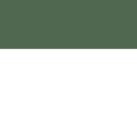
©Vegalótus Cosmética Regenerativa
CNPJ 37.444.526/0001-70