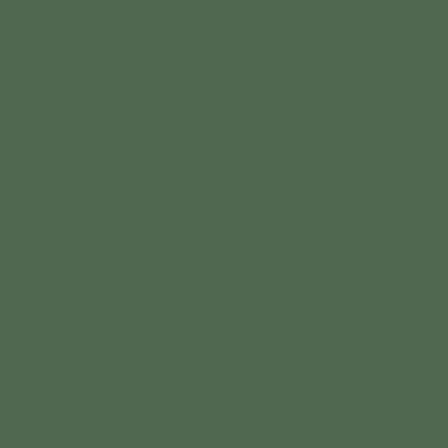
seja uma revendedora
onde nos encontrar
políticas da loja
fale conosco
CONTATO
Florianópolis | SC | Brasil
(51) 99920.9349
vegalotuscontato@gmail.c
om