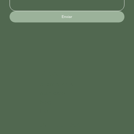
Enviar
VEGALÓTUS
quem somos
manifesto
blog
loja
INSTITUCIONAL