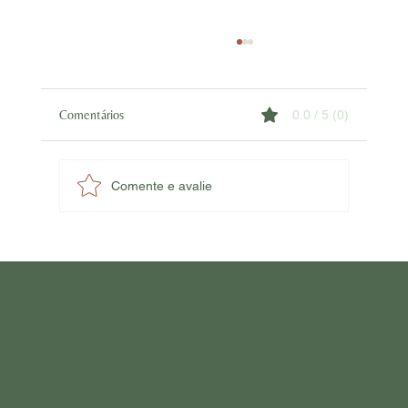
Comentários
0.0 / 5 (0)
Comente e avalie
Cosmética natural x cosmética regenerativa:
qual é a diferença?
Nos acompanhe nas redes