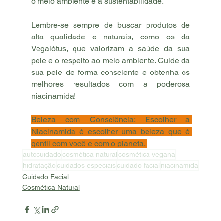
o meio ambiente e a sustentabilidade.
Lembre-se sempre de buscar produtos de 
alta qualidade e naturais, como os da 
Vegalótus, que valorizam a saúde da sua 
pele e o respeito ao meio ambiente. Cuide da 
sua pele de forma consciente e obtenha os 
melhores resultados com a poderosa 
niacinamida!
Beleza com Consciência: Escolher a 
Niacinamida é escolher uma beleza que é 
gentil com você e com o planeta. 
autocuidado
cosmética natural
cosmética vegana
hidratação
cuidados especiais
cuidado facial
niacinamida
Cuidado Facial
Cosmética Natural