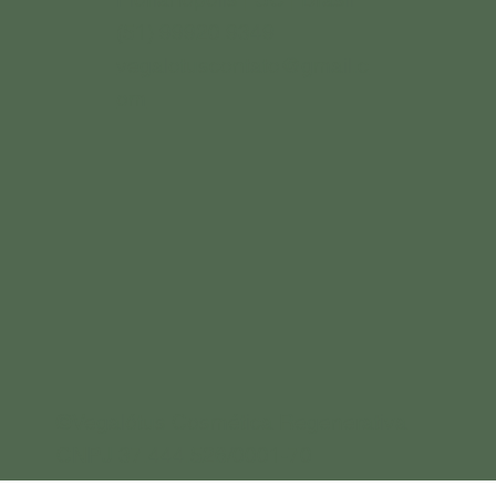
(51) 99920.9349
vegalotuscontato@gmail.c
om
©Vegalótus Cosmética Regenerativa
CNPJ 37.444.526/0001-70