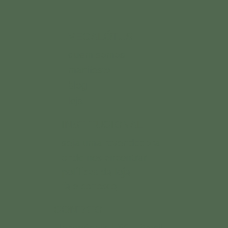
VEGALÓTUS
quem somos
manifesto
blog
loja
INSTITUCIONAL
seja uma revendedora
onde nos encontrar
políticas da loja
fale conosco
CONTATO
Florianópolis | SC | Brasil