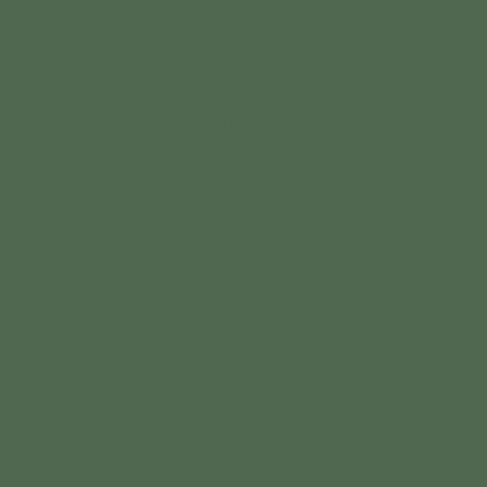
loja
INSTITUCIONAL
seja uma revendedora
onde nos encontrar
políticas da loja
fale conosco
CONTATO
Florianópolis | SC | Brasil
(51) 99920.9349
vegalotuscontato@gmail.c
om