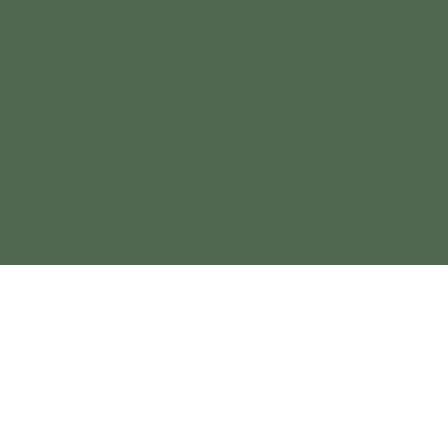
©Vegalótus Cosmética Regenerativa
CNPJ 37.444.526/0001-70