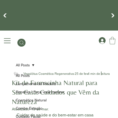
Cadastre-se para ganhar 10% na sua
primeira compra
All Posts
Vegalótus Cosmética Regenerativa
25 de fev.
4 min de leitura
All Posts
Kit de Farmacinha Natural para
Lançamento de Produto
Sua Casa: Cuidados que Vêm da
Receitas | Faça você mesmo
Natureza
Cosmética Natural
Combo Estação
Atualizado:
13 de mar.
Cuidar da saúde e do bem-estar em casa 
Cuidado Facial