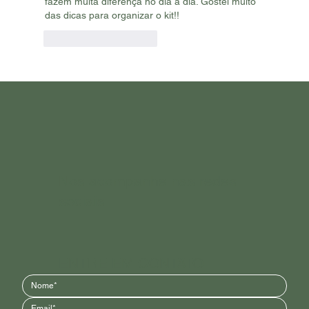
fazem muita diferença no dia a dia. Gostei muito 
das dicas para organizar o kit!!
Curtir
Responder
Nos acompanhe nas redes
sociais
ENTRE EM CONTATO