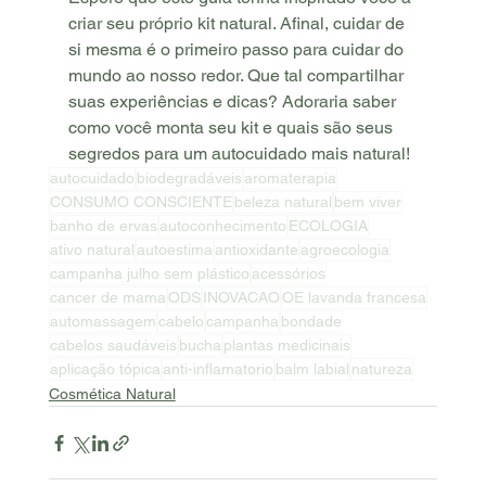
criar seu próprio kit natural. Afinal, cuidar de 
si mesma é o primeiro passo para cuidar do 
mundo ao nosso redor. Que tal compartilhar 
suas experiências e dicas? Adoraria saber 
como você monta seu kit e quais são seus 
segredos para um autocuidado mais natural!
autocuidado
biodegradáveis
aromaterapia
CONSUMO CONSCIENTE
beleza natural
bem viver
banho de ervas
autoconhecimento
ECOLOGIA
ativo natural
autoestima
antioxidante
agroecologia
campanha julho sem plástico
acessórios
cancer de mama
ODS
INOVACAO
OE lavanda francesa
automassagem
cabelo
campanha
bondade
cabelos saudáveis
bucha
plantas medicinais
aplicação tópica
anti-inflamatorio
balm labial
natureza
Cosmética Natural