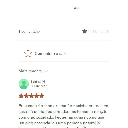
1 comentário
0.0 / 5 (0)
Os benefícios do autocuidado
Comente e avalie
Mais recente
Letícia H.
11 de mar.
Avaliado com 5 de 5 estrelas.
Eu comecei a montar uma farmacinha natural em 
casa há um tempo e mudou muito minha relação 
com o autocuidado. Pequenas coisas como usar 
um óleo essencial ou uma pomada natural já 