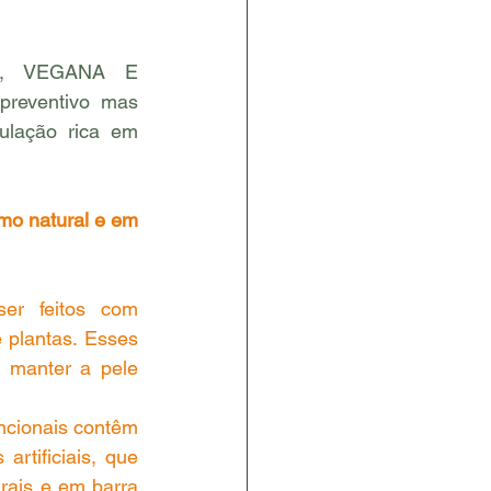
L, VEGANA E 
reventivo mas 
lação rica em 
mo natural e em 
er feitos com 
 plantas. Esses 
 manter a pele 
ncionais contêm 
rtificiais, que 
rais e em barra 