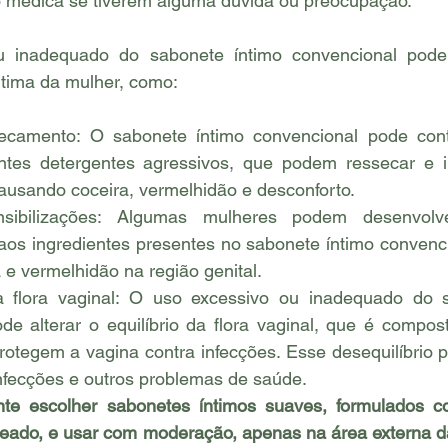
 médica se tiverem alguma dúvida ou preocupação.
 inadequado do sabonete íntimo convencional pode 
ntima da mulher, como:
secamento: O sabonete íntimo convencional pode conte
entes detergentes agressivos, que podem ressecar e ir
causando coceira, vermelhidão e desconforto.
nsibilizações: Algumas mulheres podem desenvolve
 aos ingredientes presentes no sabonete íntimo convenc
ra e vermelhidão na região genital.
da flora vaginal: O uso excessivo ou inadequado do s
de alterar o equilíbrio da flora vaginal, que é compost
rotegem a vagina contra infecções. Esse desequilíbrio p
nfecções e outros problemas de saúde.
nte escolher sabonetes íntimos suaves, formulados co
eado, e usar com moderação, apenas na área externa da 