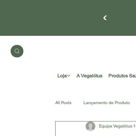
Cadas
compr
Loja
A Vegalótus
Produtos Sa
All Posts
Lançamento de Produto
Equipe Vegalótus
1
#somosnatureza
Acessório A