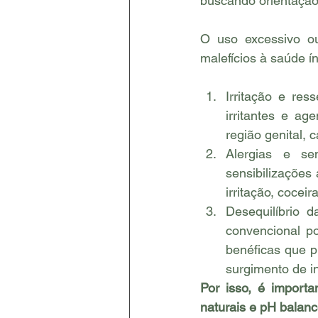
buscando orientação
O uso excessivo ou
malefícios à saúde í
Irritação e res
irritantes e ag
região genital, 
Alergias e se
sensibilizações
irritação, cocei
Desequilíbrio 
convencional po
benéficas que p
surgimento de i
Por isso, é importa
naturais e pH balanc