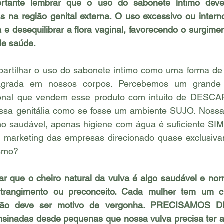
rtante lembrar que o uso do sabonete íntimo deve 
 na região genital externa. O uso excessivo ou interno
 e desequilibrar a flora vaginal, favorecendo o surgimen
de saúde. 
artilhar o uso do sabonete intimo como uma forma d
agrada em nossos corpos. Percebemos um grande 
ional que vendem esse produto com intuito de DESC
ssa genitália como se fosse um ambiente SUJO. Nossa g
o saudável, apenas higiene com água é suficiente SIM. 
marketing das empresas direcionado quase exclusiva
esmo?
ar que o cheiro natural da vulva é algo saudável e nor
trangimento ou preconceito. Cada mulher tem um che
o não deve ser motivo de vergonha. PRECISAMOS 
nadas desde pequenas que nossa vulva precisa ter a