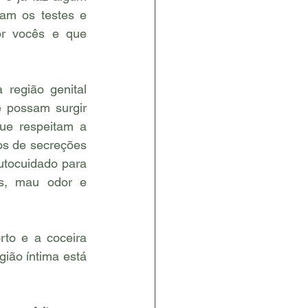
am os testes e 
r vocês e que 
região genital 
 possam surgir 
ue respeitam a 
os de secreções 
utocuidado para 
s, mau odor e 
to e a coceira 
ião íntima está 