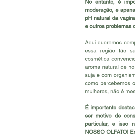
No entanto, é impo
moderação, e apenas
pH natural da vagina
e outros problemas 
Aqui queremos comp
essa região tão s
cosmética convenc
aroma natural de no
suja e com organism
como percebemos o 
mulheres, não é m
É importante destac
ser motivo de cons
particular, e iss
NOSSO OLFATO! Ensi