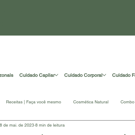
tre-se para ganhar 10% na sua pri
a
zonais
Cuidado Capilar
Cuidado Corporal
Cuidado F
Receitas | Faça você mesmo
Cosmética Natural
Combo 
8 de mai. de 2023
8 min de leitura
rtesanal