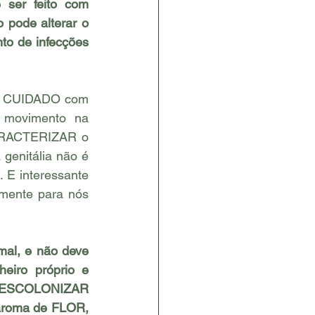
ser feito com 
 pode alterar o 
to de infecções 
e CUIDADO com 
movimento na 
ARACTERIZAR o 
enitália não é 
E interessante 
mente para nós 
mal, e não deve 
iro próprio e 
DESCOLONIZAR 
roma de FLOR, 