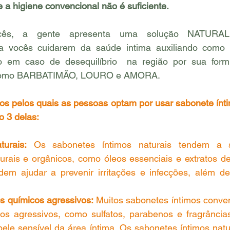
a higiene convencional não é suficiente.
ês, a gente apresenta uma solução NATURA
vocês cuidarem da saúde intima auxiliando como p
em caso de desequilíbrio  na região por sua formu
s como BARBATIMÃO, LOURO e AMORA.
os pelos quais as pessoas optam por usar sabonete ínti
o 3 delas:
turais:
 Os sabonetes íntimos naturais tendem a s
turais e orgânicos, como óleos essenciais e extratos de
dem ajudar a prevenir irritações e infecções, além de
os químicos agressivos:
 Muitos sabonetes íntimos conve
os agressivos, como sulfatos, parabenos e fragrâncias a
pele sensível da área íntima. Os sabonetes íntimos natu