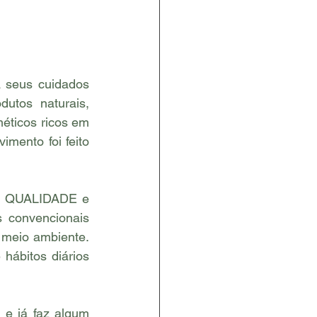
 seus cuidados 
utos naturais, 
éticos ricos em 
mento foi feito 
er QUALIDADE e 
convencionais 
meio ambiente. 
bitos diários 
e já faz algum 