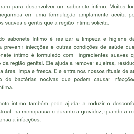
ram para desenvolver um sabonete intimo. Muitos for
 chegarmos em uma formulação amplamente aceita po
s suaves e gentis que a região intima solicita.
do sabonete íntimo é realizar a limpeza e higiene da 
a prevenir infecções e outras condições de saúde que
nete íntimo é formulado com  ingredientes suaves q
e da região genital. Ele ajuda a remover sujeiras, resídu
 área limpa e fresca. Ele entra nos nossos rituais de a
to de bactérias nocivas que podem causar infecçõe
ntima.
ete íntimo também pode ajudar a reduzir o desconfor
trual, na menopausa e durante a gravidez, quando a reg
ensa a infecções.